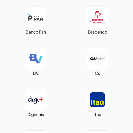
Banco Pan
Bradesco
BV
C6
Digimais
Itaú