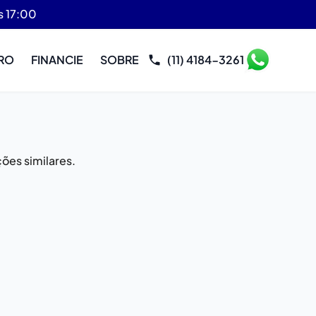
s 17:00
RO
FINANCIE
SOBRE
(11) 4184-3261
ões similares.