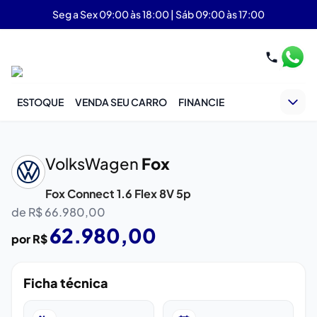
Seg a Sex 09:00 às 18:00 | Sáb 09:00 às 17:00
ESTOQUE
VENDA SEU CARRO
FINANCIE
‹
›
VolksWagen
Fox
Fox Connect 1.6 Flex 8V 5p
de R$
66.980,00
62.980,00
por R$
Ficha técnica