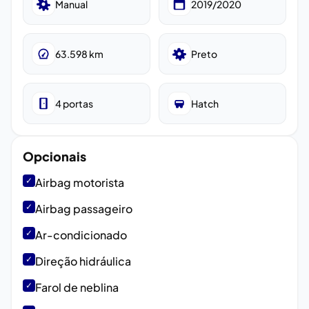
Manual
2019/2020
63.598
km
Preto
4
portas
Hatch
Opcionais
✓
Airbag motorista
✓
Airbag passageiro
✓
Ar-condicionado
✓
Direção hidráulica
✓
Farol de neblina