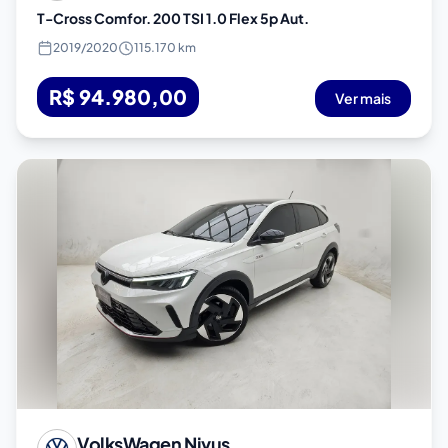
T-Cross Comfor. 200 TSI 1.0 Flex 5p Aut.
2019
/
2020
115.170 km
R$ 94.980,00
Ver mais
VolksWagen
Nivus