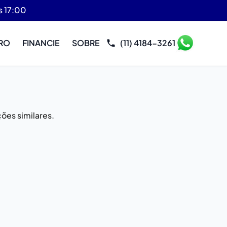
s 17:00
RO
FINANCIE
SOBRE
(11) 4184-3261
ões similares.