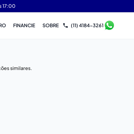
s 17:00
RO
FINANCIE
SOBRE
(11) 4184-3261
ões similares.