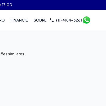
s 17:00
RO
FINANCIE
SOBRE
(11) 4184-3261
ões similares.