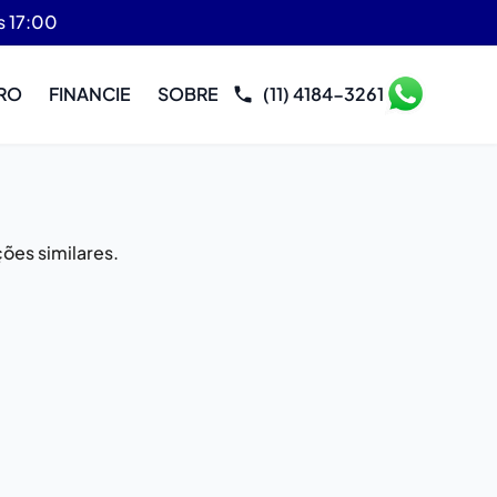
s 17:00
RO
FINANCIE
SOBRE
(11) 4184-3261
ões similares.