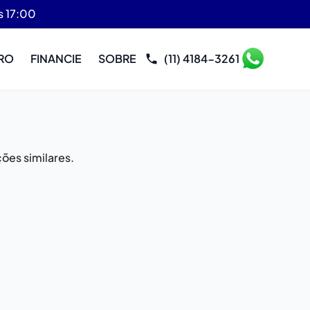
s 17:00
RO
FINANCIE
SOBRE
(11) 4184-3261
ões similares.