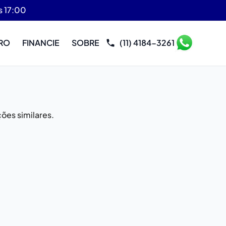
s 17:00
RO
FINANCIE
SOBRE
(11) 4184-3261
ões similares.