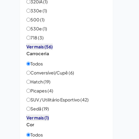
320iA (1)
330e (1)
500 (1)
530e (1)
718 (3)
Ver mais (56)
Carroceria
Todos
Conversível/Cupê (6)
Hatch (19)
Picapes (4)
SUV / Utilitário Esportivo (42)
Sedã (19)
Ver mais (1)
Cor
Todos