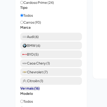
Cardoso Prime (24)
Tipo
Todos
Carros (93)
Marca
Audi (6)
BMW (6)
BYD (5)
Caoa Chery (1)
Chevrolet (7)
Citroën (1)
Ver mais (16)
Modelo
Todos