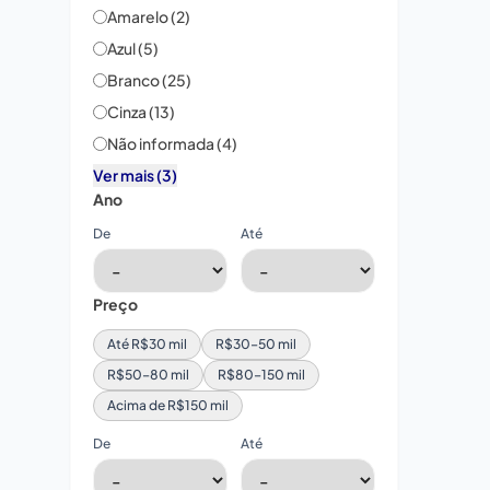
Amarelo (2)
Azul (5)
Branco (25)
Cinza (13)
Não informada (4)
Ver mais (3)
Ano
De
Até
Preço
Até R$30 mil
R$30–50 mil
R$50–80 mil
R$80–150 mil
Acima de R$150 mil
De
Até