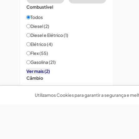
Combustível
Todos
Diesel (2)
Diesel e Elétrico (1)
Elétrico (4)
Flex (55)
Gasolina (21)
Ver mais (2)
Câmbio
Todos
Utilizamos Cookies para garantir a segurança e mel
Automatizado (1)
Automático (76)
Manual (16)
Acessórios
Todos