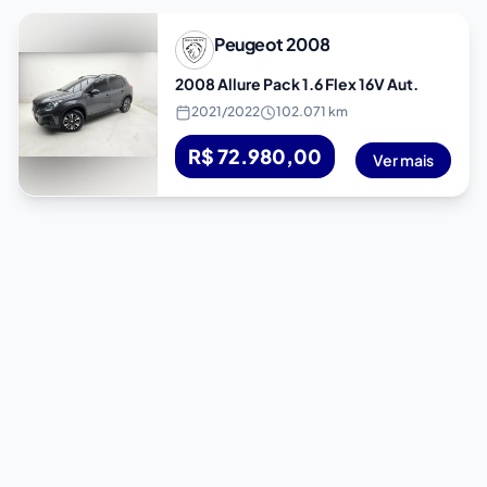
Peugeot
2008
2008 Allure Pack 1.6 Flex 16V Aut.
2021
/
2022
102.071 km
R$ 72.980,00
Ver mais