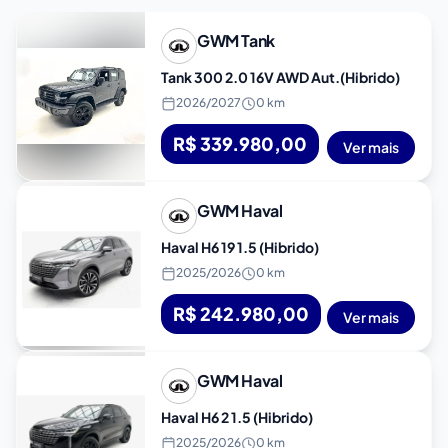
GWM
Tank
Tank 300 2.0 16V AWD Aut.(Hibrido)
2026
/
2027
0 km
R$ 339.980,00
Ver mais
GWM
Haval
Haval H6 19 1.5 (Hibrido)
2025
/
2026
0 km
R$ 242.980,00
Ver mais
GWM
Haval
Haval H6 2 1.5 (Hibrido)
2025
/
2026
0 km