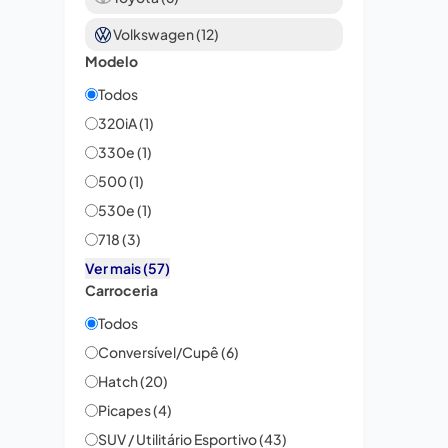
Volkswagen (12)
Modelo
Todos
320iA (1)
330e (1)
500 (1)
530e (1)
718 (3)
Ver mais (57)
Carroceria
Todos
Conversível/Cupê (6)
Hatch (20)
Picapes (4)
SUV / Utilitário Esportivo (43)