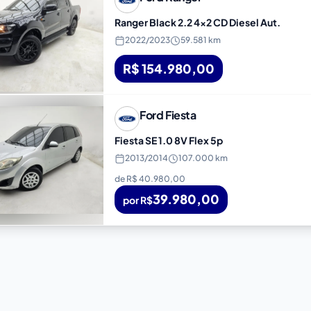
Ranger Black 2.2 4x2 CD Diesel Aut.
2022
/
2023
59.581 km
R$ 154.980,00
Ford
Fiesta
Fiesta SE 1.0 8V Flex 5p
2013
/
2014
107.000 km
de R$
40.980,00
39.980,00
por R$