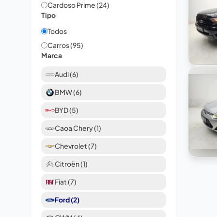
Cardoso Prime (24)
Tipo
Todos
Carros (95)
Marca
Audi (6)
BMW (6)
BYD (5)
Caoa Chery (1)
Chevrolet (7)
Citroën (1)
Fiat (7)
Ford (2)