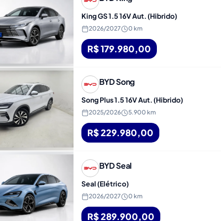
King GS 1.5 16V Aut. (Hibrido)
2026
/
2027
0 km
R$ 179.980,00
BYD
Song
Song Plus 1.5 16V Aut. (Hibrido)
2025
/
2026
5.900 km
R$ 229.980,00
BYD
Seal
Seal (Elétrico)
2026
/
2027
0 km
R$ 289.900,00