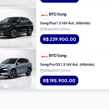
BYD
Song
Song Plus 1.5 16V Aut. (Hibrido)
2026
/
2027
0 km
R$ 239.900,00
BYD
Song
Song Pro GS 1.5 16V Aut. (Hibrido)
2026
/
2027
0 km
R$ 195.900,00