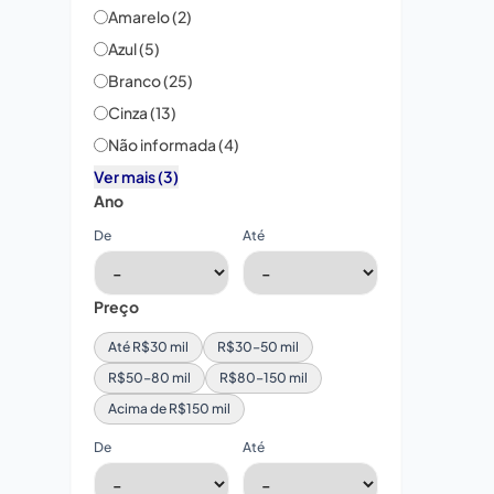
Amarelo (2)
Azul (5)
Branco (25)
Cinza (13)
Não informada (4)
Ver mais (3)
Ano
De
Até
Preço
Até R$30 mil
R$30–50 mil
R$50–80 mil
R$80–150 mil
Acima de R$150 mil
De
Até