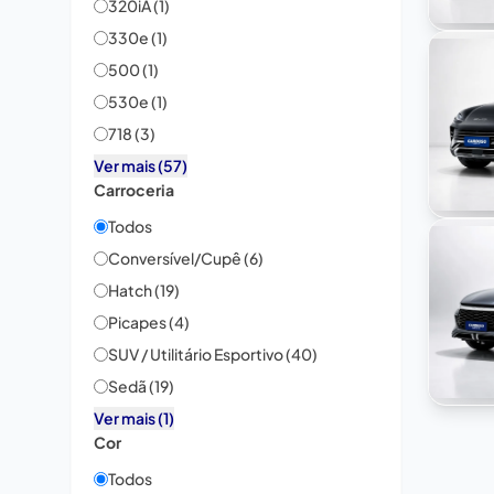
320iA (1)
330e (1)
500 (1)
530e (1)
718 (3)
Ver mais (57)
Carroceria
Todos
Conversível/Cupê (6)
Hatch (19)
Picapes (4)
SUV / Utilitário Esportivo (40)
Sedã (19)
Ver mais (1)
Cor
Todos