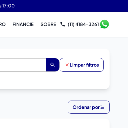
s 17:00
RO
FINANCIE
SOBRE
(11) 4184-3261
Limpar filtros
Ordenar por