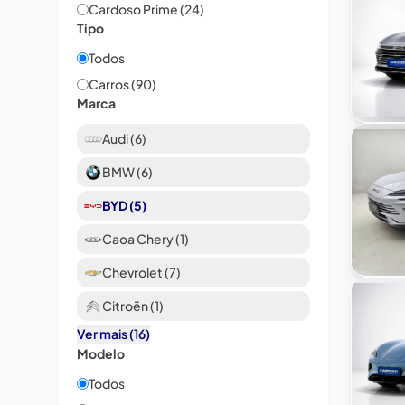
Cardoso Prime (24)
Tipo
Todos
Carros (90)
Marca
Audi (6)
BMW (6)
BYD (5)
Caoa Chery (1)
Chevrolet (7)
Citroën (1)
Ver mais (16)
Modelo
Todos