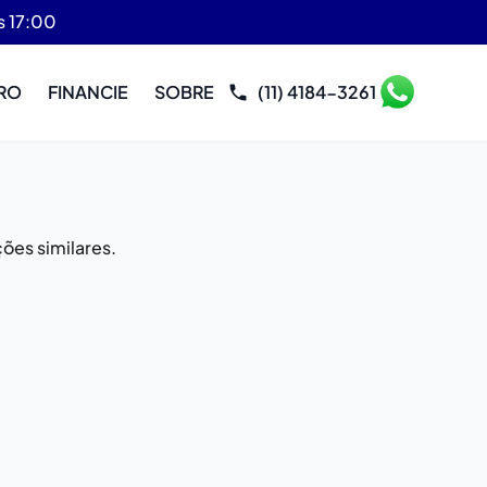
s 17:00
RO
FINANCIE
SOBRE
(11) 4184-3261
ões similares.